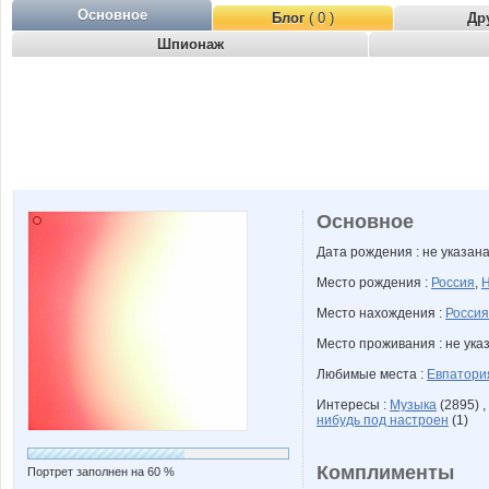
Основное
Блог
( 0 )
Др
Шпионаж
Основное
Дата рождения : не указан
Место рождения :
Россия
,
Н
Место нахождения :
Россия
Место проживания : не ука
Любимые места :
Евпатори
Интересы :
Музыка
(2895) ,
нибудь под настроен
(1)
Комплименты
Портрет заполнен на 60 %