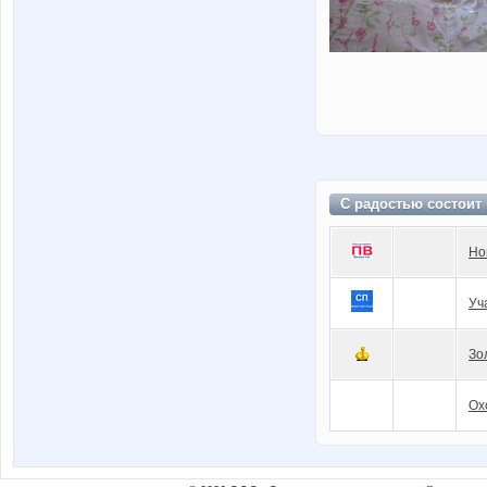
С радостью состоит
Но
Уч
Зо
Ох