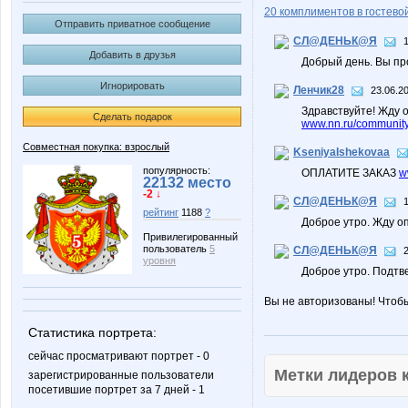
20 комплиментов в гостевой
Отправить приватное сообщение
СЛ@ДЕНЬК@Я
Добавить в друзья
Добрый день. Вы п
Игнорировать
Ленчик28
23.06.2
Здравствуйте! Жду о
Сделать подарок
www.nn.ru/community
Совместная покупка: взрослый
KseniyaIshekovaa
популярность:
ОПЛАТИТЕ ЗАКАЗ
w
22132 место
-2 ↓
СЛ@ДЕНЬК@Я
рейтинг
1188
?
Доброе утро. Жду о
Привилегированный
пользователь
5
СЛ@ДЕНЬК@Я
уровня
Доброе утро. Подтв
Вы не авторизованы! Чтоб
Статистика портрета:
сейчас просматривают портрет - 0
Метки лидеров
зарегистрированные пользователи
посетившие портрет за 7 дней - 1